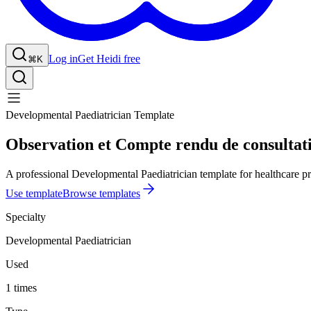
Log in
Get Heidi free
⌘K
Developmental Paediatrician Template
Observation et Compte rendu de consultat
A professional Developmental Paediatrician template for healthcare pr
Use template
Browse templates
Specialty
Developmental Paediatrician
Used
1 times