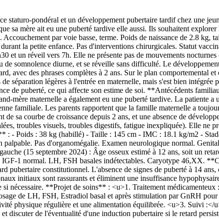
e staturo-pondéral et un développement pubertaire tardif chez une jeune f
 que sa mère ait eu une puberté tardive elle aussi. Ils souhaitent explore
. Accouchement par voie basse, terme. Poids de naissance de 2.8 kg, tai
rant la petite enfance. Pas d'interventions chirurgicales. Statut vaccina
30 et un réveil vers 7h. Elle ne présente pas de mouvements nocturnes o
 ou de somnolence diurne, et se réveille sans difficulté. Le développeme
tard, avec des phrases complètes à 2 ans. Sur le plan comportemental et 
s de séparation légères à l'entrée en maternelle, mais s'est bien intégrée 
l'absence de puberté, ce qui affecte son estime de soi. **Antécédents fami
d-mère maternelle a également eu une puberté tardive. La patiente a u
 familiale. Les parents rapportent que la famille maternelle a toujours
de sa courbe de croissance depuis 2 ans, et une absence de développem
ées, troubles visuels, troubles digestifs, fatigue inexpliquée). Elle n
** : - Poids : 38 kg (habillé) - Taille : 145 cm - IMC : 18.1 kg/m2 - St
n palpable. Pas d'organomégalie. Examen neurologique normal. Genital
auche (15 septembre 2024) : Âge osseux estimé à 12 ans, soit un retard
 IGF-1 normal. LH, FSH basales indétectables. Caryotype 46,XX. **Conc
ard pubertaire constitutionnel. L'absence de signes de puberté à 14 ans
naux initiaux sont rassurants et éliminent une insuffisance hypophysaire
re si nécessaire. **Projet de soins** : <u>1. Traitement médicamenteux
dosage de LH, FSH, Estradiol basal et après stimulation par GnRH pour é
vité physique régulière et une alimentation équilibrée. <u>3. Suivi :<
s et discuter de l'éventualité d'une induction pubertaire si le retard per