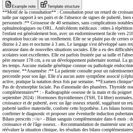
Example note
Template structure
**Motif de la consultation** : Consultation pour un retard de croissanc
taille par rapport à ses pairs et de l'absence de signes de puberté, bien
personnels :** Grossesse de 40 semaines, sans complications notables
ophtalmologiques ou ORL. Antécédents médicaux : otites à répétition du
l'enfant est généralement bon, avec un endormissement facile vers 21h
respiration buccale ou un ronflement. Elle ne se plaint pas de cernes
diurne à 2 ans et nocturne à 3 ans. Le langage s'est développé sans re
anxieuse dans de nouvelles situations sociales. Elle a eu des difficulté
scolaires sont excellentes. Elle est parfois frustrée par sa taille et 
père mesure 178 cm, a eu un développement pubertaire normal. La gran
les temps. Aucune maladie génétique connue ou pathologie endocrinienne
moyenne. **Anamnèse :** La patiente consulte pour un ralentissement 
percentile pour son âge. Elle n'a aucun autre symptôme associé (céphal
active, pratique la natation deux fois par semaine. **Examen clinique
Pas de dysmorphie faciale. Pas d'anomalie des phanères. Thyroïde no
complémentaires** : - Radiographie osseuse de la main et du poignet g
septembre 2024) : Hormones thyroïdiennes (TSH, T4 libre) normales.
croissance et de puberté, avec un âge osseux retardé, suggérant un ret
puberté tardive maternelle, conforte cette hypothèse. Les bilans hormo
confirmer le diagnostic et proposer une éventuelle induction pubertai
Bilans prescrits :</u> - Bilan sanguin complémentaire dans 6 mois : 
croissance et de l'âge osseux. - Recommandation de maintenir une acti
réévaluer la situation clinique, les résultats des bilans complémentaire