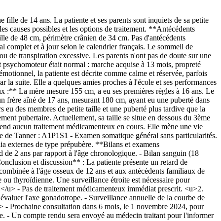
ille de 14 ans. La patiente et ses parents sont inquiets de sa petite
r les causes possibles et les options de traitement. **Antécédents
lle de 48 cm, périmètre crânien de 34 cm. Pas d'antécédents
l complet et à jour selon le calendrier français. Le sommeil de
u de transpiration excessive. Les parents n'ont pas de doute sur une
nt psychomoteur était normal : marche acquise à 13 mois, propreté
émotionnel, la patiente est décrite comme calme et réservée, parfois
par la suite. Elle a quelques amies proches à l'école et ses performances
liaux :** La mère mesure 155 cm, a eu ses premières règles à 16 ans. Le
n frère aîné de 17 ans, mesurant 180 cm, ayant eu une puberté dans
 eu des membres de petite taille et une puberté plus tardive que la
ent pubertaire. Actuellement, sa taille se situe en dessous du 3ème
e prend aucun traitement médicamenteux en cours. Elle mène une vie
ade de Tanner : A1P1S1 - Examen somatique général sans particularités.
ia externes de type prépubère. **Bilans et examens
 de 2 ans par rapport à l'âge chronologique. - Bilan sanguin (18
lusion et discussion** : La patiente présente un retard de
, combinée à l'âge osseux de 12 ans et aux antécédents familiaux de
 ou thyroïdienne. Une surveillance étroite est nécessaire pour
 :</u> - Pas de traitement médicamenteux immédiat prescrit. <u>2.
valuer l'axe gonadotrope. - Surveillance annuelle de la courbe de
/u> - Prochaine consultation dans 6 mois, le 1 novembre 2024, pour
siste. - Un compte rendu sera envoyé au médecin traitant pour l'informer