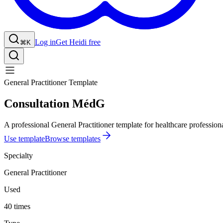
Log in
Get Heidi free
⌘K
General Practitioner Template
Consultation MédG
A professional General Practitioner template for healthcare professiona
Use template
Browse templates
Specialty
General Practitioner
Used
40 times