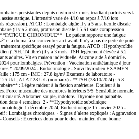
persistantes depuis environ six mois, irradiant parfois vers la
ssise statique. L'intensité varie de 4/10 au repos à 7/10 lors
mais régression). ATCD : Lombalgie aigüe il y a 5 ans, hernie discale
baire (il y a 2 mois, protrusion discale L5-S1 sans compression
leur. 2 - **FATIGUE CHRONIQUE** _Le patient rapporte une fatigue
et a du mal à se concentrer au travail. Il n'y a pas de perte de poids
n traitement spécifique essayé pour la fatigue. ATCD : Hypothyroïdie
oïdien (TSH, T4 libre) (il y a 3 mois, TSH légèrement élevée à 5.2
nts adultes. Vit en maison individuelle. Aucune aide à domicile.
024 pour lombalgies. Prévention : Vaccination antitétanique à jour
mbaires * 20/09/2024 - Endocrinologie - Suivi thyroïdien EXAMEN
Taille : 175 cm - IMC : 27.8 kg/m² Examens de laboratoire -
T 25 U/L, ALAT 28 U/L (normaux) - **TSH (28/10/2024) : 5.8
aire** : Légère raideur à la flexion antérieure. Douleur à la
es. Force musculaire des membres inférieurs 5/5. Sensibilité normale.
rticularité. Abdomen souple, indolore. Thyroïde non palpable.
tion dans 4 semaines. 2 - **Hypothyroïdie subclinique
 Rhumatologie 1 décembre 2024, Endocrinologie 15 janvier 2025 -
if : Lombalgies chroniques. - Signes d’alerte expliqués : Aggravation
. - Conseils : Exercices doux pour le dos, maintien d'une bonne