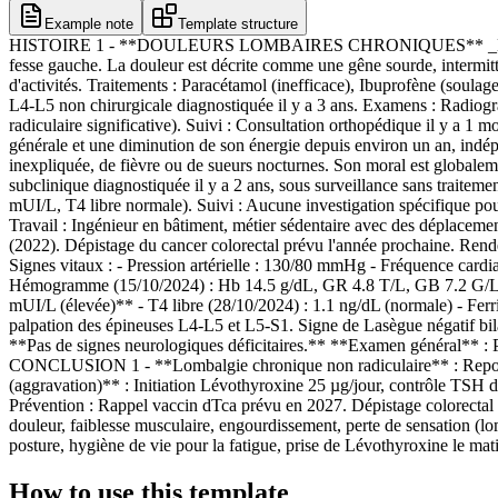
Example note
Template structure
HISTOIRE 1 - **DOULEURS LOMBAIRES CHRONIQUES** _Le patient, Mon
fesse gauche. La douleur est décrite comme une gêne sourde, intermitten
d'activités. Traitements : Paracétamol (inefficace), Ibuprofène (soulag
L4-L5 non chirurgicale diagnostiquée il y a 3 ans. Examens : Radiogr
radiculaire significative). Suivi : Consultation orthopédique il y a 
générale et une diminution de son énergie depuis environ un an, indépe
inexpliquée, de fièvre ou de sueurs nocturnes. Son moral est globalem
subclinique diagnostiquée il y a 2 ans, sous surveillance sans traitem
mUI/L, T4 libre normale). Suivi : Aucune investigation spécifique pou
Travail : Ingénieur en bâtiment, métier sédentaire avec des déplacem
(2022). Dépistage du cancer colorectal prévu l'année prochaine. Re
Signes vitaux : - Pression artérielle : 130/80 mmHg - Fréquence cardi
Hémogramme (15/10/2024) : Hb 14.5 g/dL, GR 4.8 T/L, GB 7.2 G/L,
mUI/L (élevée)** - T4 libre (28/10/2024) : 1.1 ng/dL (normale) - Ferr
palpation des épineuses L4-L5 et L5-S1. Signe de Lasègue négatif bila
**Pas de signes neurologiques déficitaires.** **Examen général** : 
CONCLUSION 1 - **Lombalgie chronique non radiculaire** : Repos rela
(aggravation)** : Initiation Lévothyroxine 25 µg/jour, contrôle TSH
Prévention : Rappel vaccin dTca prévu en 2027. Dépistage colorectal 
douleur, faiblesse musculaire, engourdissement, perte de sensation (lo
posture, hygiène de vie pour la fatigue, prise de Lévothyroxine le mati
How to use this template