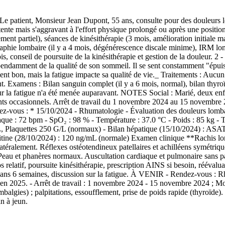
sieur Jean Dupont, 55 ans, consulte pour des douleurs lombaires 
te mais s'aggravant à l'effort physique prolongé ou après une position a
ement partiel), séances de kinésithérapie (3 mois, amélioration initiale 
aphie lombaire (il y a 4 mois, dégénérescence discale minime), IRM lom
1 mois, conseil de poursuite de la kinésithérapie et gestion de la dou
ndamment de la qualité de son sommeil. Il se sent constamment "épuisé" 
ent bon, mais la fatigue impacte sa qualité de vie._ Traitements : Aucu
ent. Examens : Bilan sanguin complet (il y a 6 mois, normal), bilan thyr
r la fatigue n'a été menée auparavant. NOTES Social : Marié, deux enfa
ents occasionnels. Arrêt de travail du 1 novembre 2024 au 15 novembre 2
ndez-vous : * 15/10/2024 - Rhumatologie - Évaluation des douleurs lo
aque : 72 bpm - SpO₂ : 98 % - Température : 37.0 °C - Poids : 85 kg - 
 Plaquettes 250 G/L (normaux) - Bilan hépatique (15/10/2024) : ASA
itine (28/10/2024) : 120 ng/mL (normale) Examen clinique **Rachis lomb
téralement. Réflexes ostéotendineux patellaires et achilléens symétriqu
Peau et phanères normaux. Auscultation cardiaque et pulmonaire sans pa
tif, poursuite kinésithérapie, prescription AINS si besoin, réévalua
 dans 6 semaines, discussion sur la fatigue. À VENIR - Rendez-vous :
en 2025. - Arrêt de travail : 1 novembre 2024 - 15 novembre 2024 ; Mot
mbalgies) ; palpitations, essoufflement, prise de poids rapide (thyroïde)
n à jeun.