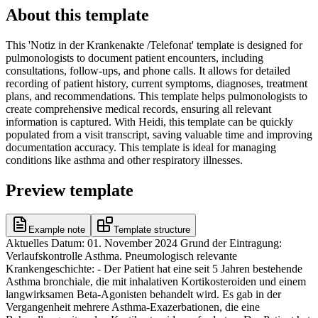
About this template
This 'Notiz in der Krankenakte /Telefonat' template is designed for
pulmonologists to document patient encounters, including
consultations, follow-ups, and phone calls. It allows for detailed
recording of patient history, current symptoms, diagnoses, treatment
plans, and recommendations. This template helps pulmonologists to
create comprehensive medical records, ensuring all relevant
information is captured. With Heidi, this template can be quickly
populated from a visit transcript, saving valuable time and improving
documentation accuracy. This template is ideal for managing
conditions like asthma and other respiratory illnesses.
Preview template
Example note
Template structure
Aktuelles Datum: 01. November 2024 Grund der Eintragung:
Verlaufskontrolle Asthma. Pneumologisch relevante
Krankengeschichte: - Der Patient hat eine seit 5 Jahren bestehende
Asthma bronchiale, die mit inhalativen Kortikosteroiden und einem
langwirksamen Beta-Agonisten behandelt wird. Es gab in der
Vergangenheit mehrere Asthma-Exazerbationen, die eine