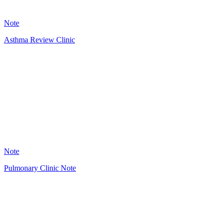
13
Note
Asthma Review Clinic
HT
29
Note
Pulmonary Clinic Note
HT