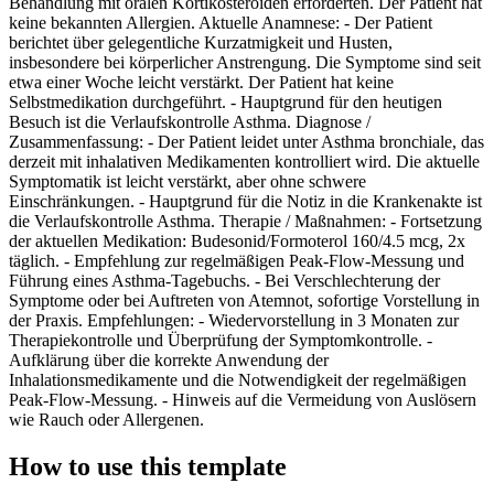
Behandlung mit oralen Kortikosteroiden erforderten. Der Patient hat
keine bekannten Allergien. Aktuelle Anamnese: - Der Patient
berichtet über gelegentliche Kurzatmigkeit und Husten,
insbesondere bei körperlicher Anstrengung. Die Symptome sind seit
etwa einer Woche leicht verstärkt. Der Patient hat keine
Selbstmedikation durchgeführt. - Hauptgrund für den heutigen
Besuch ist die Verlaufskontrolle Asthma. Diagnose /
Zusammenfassung: - Der Patient leidet unter Asthma bronchiale, das
derzeit mit inhalativen Medikamenten kontrolliert wird. Die aktuelle
Symptomatik ist leicht verstärkt, aber ohne schwere
Einschränkungen. - Hauptgrund für die Notiz in die Krankenakte ist
die Verlaufskontrolle Asthma. Therapie / Maßnahmen: - Fortsetzung
der aktuellen Medikation: Budesonid/Formoterol 160/4.5 mcg, 2x
täglich. - Empfehlung zur regelmäßigen Peak-Flow-Messung und
Führung eines Asthma-Tagebuchs. - Bei Verschlechterung der
Symptome oder bei Auftreten von Atemnot, sofortige Vorstellung in
der Praxis. Empfehlungen: - Wiedervorstellung in 3 Monaten zur
Therapiekontrolle und Überprüfung der Symptomkontrolle. -
Aufklärung über die korrekte Anwendung der
Inhalationsmedikamente und die Notwendigkeit der regelmäßigen
Peak-Flow-Messung. - Hinweis auf die Vermeidung von Auslösern
wie Rauch oder Allergenen.
How to use this template