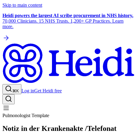
Skip to main content
Heidi powers the largest AI scribe procurement in NHS history.
70,000 Clinicians. 15 NHS Trusts. 1,200+ GP Practices. Learn
more.
Log in
Get Heidi free
⌘K
Pulmonologist Template
Notiz in der Krankenakte /Telefonat