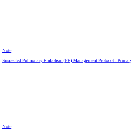
38
Note
Suspected Pulmonary Embolism (PE) Management Protocol - Primar
AG
3
Note