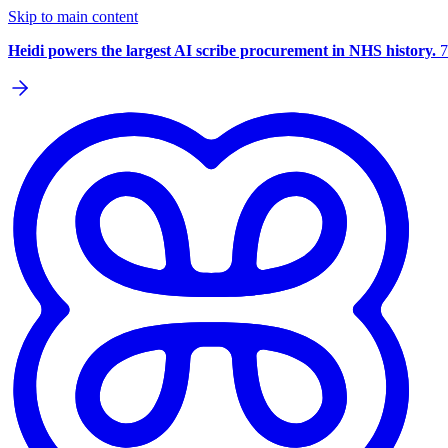
Skip to main content
Heidi powers the largest AI scribe procurement in NHS history.
7