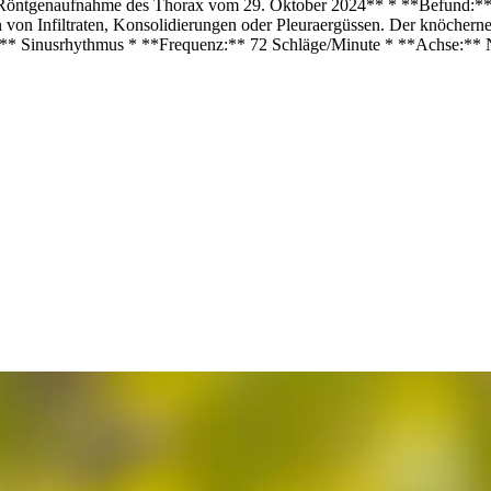
 Röntgenaufnahme des Thorax vom 29. Oktober 2024** * **Befund:** 
von Infiltraten, Konsolidierungen oder Pleuraergüssen. Der knöcherne 
 Sinusrhythmus * **Frequenz:** 72 Schläge/Minute * **Achse:** N