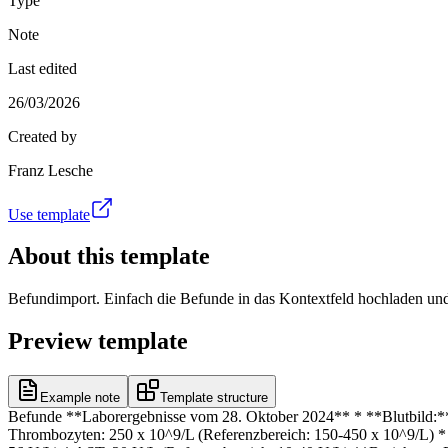
Type
Note
Last edited
26/03/2026
Created by
Franz Lesche
Use template
About this template
Befundimport. Einfach die Befunde in das Kontextfeld hochladen und
Preview template
Example note
Template structure
Befunde **Laborergebnisse vom 28. Oktober 2024** * **Blutbild:** 
Thrombozyten: 250 x 10^9/L (Referenzbereich: 150-450 x 10^9/L) * 