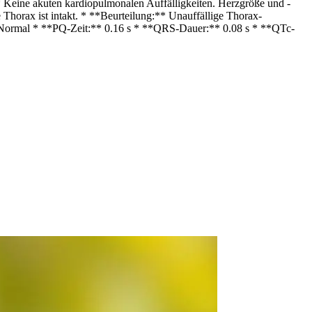
Keine akuten kardiopulmonalen Auffälligkeiten. Herzgröße und -
Thorax ist intakt. * **Beurteilung:** Unauffällige Thorax-
ormal * **PQ-Zeit:** 0.16 s * **QRS-Dauer:** 0.08 s * **QTc-