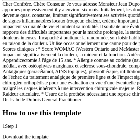
Cher Confrère, Chère Consœur, Je vous adresse Monsieur Jean Dupont, 
apparues progressivement il y a environ six mois. Initialement, les dou
devenue quasi constante, limitant significativement ses activités quoti
de signes inflammatoires locaux (rougeur, chaleur, œdème important). M
impactent sa qualité de vie et limitent sa mobilité. Il souhaite une év
rapporte des difficultés importantes pour la marche prolongée, la stati
douleurs intenses. Incapacité à pratiquer la randonnée, son loisir hab
en raison de la douleur. Utilise occasionnellement une canne pour de pl
Scores cliniques : * Score WOMAC (Western Ontario and McMaster Univ
impactant significativement la douleur, la raideur et la fonction. Anté
Appendicectomie à l'âge de 15 ans. * Allergie connue au codeine (naus
médial, avec ostéophytes marginaux et sclérose sous-chondrale, compat
Antalgiques (paracétamol, AINS topiques), physiothérapie, infiltratio
de l'échec du traitement antalgique de première ligne et de l'impact si
chirurgien orthopédiste pour une évaluation en vue d'une éventuelle pos
malgré les risques inhérents à une intervention chirurgicale majeure. 
Raideur articulaire. * Usure de la prothèse nécessitant une reprise ch
Dr. Isabelle Dubois General Practitioner
How to use this template
1
Step 1
Download the template