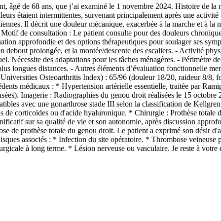
âgé de 68 ans, que j’ai examiné le 1 novembre 2024. Histoire de la mal
leurs étaient intermittentes, survenant principalement après une activité
diennes. Il décrit une douleur mécanique, exacerbée à la marche et à la m
otif de consultation : Le patient consulte pour des douleurs chroniques
aluation approfondie et des options thérapeutiques pour soulager ses sym
on debout prolongée, et la montée/descente des escaliers. - Activité phy
ituel. Nécessite des adaptations pour les tâches ménagères. - Périmètre 
us longues distances. - Autres éléments d’évaluation fonctionnelle menti
ersities Osteoarthritis Index) : 65/96 (douleur 18/20, raideur 8/8, f
cédents médicaux : * Hypertension artérielle essentielle, traitée par Rami
ées). Imagerie : Radiographies du genou droit réalisées le 15 octobre 2
ibles avec une gonarthrose stade III selon la classification de Kellgre
ns de corticoïdes ou d'acide hyaluronique. * Chirurgie : Prothèse totale
gnificatif sur sa qualité de vie et son autonomie, après discussion appro
e de prothèse totale du genou droit. Le patient a exprimé son désir d'am
Risques associés : * Infection du site opératoire. * Thrombose veineuse
irurgicale à long terme. * Lésion nerveuse ou vasculaire. Je reste à vot