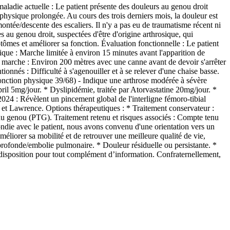
adie actuelle : Le patient présente des douleurs au genou droit
 physique prolongée. Au cours des trois derniers mois, la douleur est
ontée/descente des escaliers. Il n'y a pas eu de traumatisme récent ni
 au genou droit, suspectées d'être d'origine arthrosique, qui
ptômes et améliorer sa fonction. Évaluation fonctionnelle : Le patient
sique : Marche limitée à environ 15 minutes avant l'apparition de
de marche : Environ 200 mètres avec une canne avant de devoir s'arrêter
onnés : Difficulté à s'agenouiller et à se relever d'une chaise basse.
onction physique 39/68) - Indique une arthrose modérée à sévère
pril 5mg/jour. * Dyslipidémie, traitée par Atorvastatine 20mg/jour. *
024 : Révèlent un pincement global de l'interligne fémoro-tibial
n et Lawrence. Options thérapeutiques : * Traitement conservateur :
 du genou (PTG). Traitement retenu et risques associés : Compte tenu
fondie avec le patient, nous avons convenu d'une orientation vers un
éliorer sa mobilité et de retrouver une meilleure qualité de vie,
 profonde/embolie pulmonaire. * Douleur résiduelle ou persistante. *
re disposition pour tout complément d’information. Confraternellement,