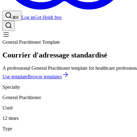
Log in
Get Heidi free
⌘K
General Practitioner Template
Courrier d'adressage standardisé
A professional General Practitioner template for healthcare professiona
Use template
Browse templates
Specialty
General Practitioner
Used
12 times
Type