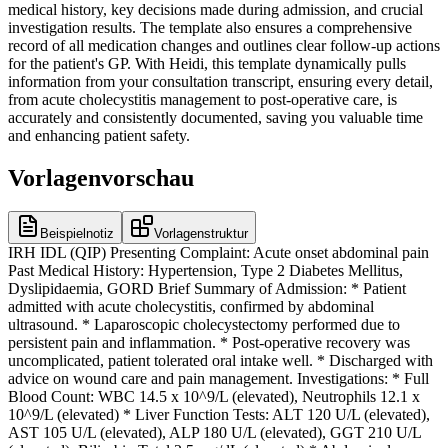
medical history, key decisions made during admission, and crucial
investigation results. The template also ensures a comprehensive
record of all medication changes and outlines clear follow-up actions
for the patient's GP. With Heidi, this template dynamically pulls
information from your consultation transcript, ensuring every detail,
from acute cholecystitis management to post-operative care, is
accurately and consistently documented, saving you valuable time
and enhancing patient safety.
Vorlagenvorschau
Beispielnotiz
Vorlagenstruktur
IRH IDL (QIP) Presenting Complaint: Acute onset abdominal pain
Past Medical History: Hypertension, Type 2 Diabetes Mellitus,
Dyslipidaemia, GORD Brief Summary of Admission: * Patient
admitted with acute cholecystitis, confirmed by abdominal
ultrasound. * Laparoscopic cholecystectomy performed due to
persistent pain and inflammation. * Post-operative recovery was
uncomplicated, patient tolerated oral intake well. * Discharged with
advice on wound care and pain management. Investigations: * Full
Blood Count: WBC 14.5 x 10^9/L (elevated), Neutrophils 12.1 x
10^9/L (elevated) * Liver Function Tests: ALT 120 U/L (elevated),
AST 105 U/L (elevated), ALP 180 U/L (elevated), GGT 210 U/L