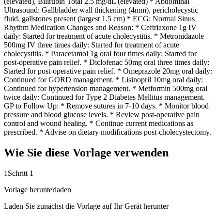
(elevated), Bilirubin Total 2.5 mg/dL (elevated) * Abdominal
Ultrasound: Gallbladder wall thickening (4mm), pericholecystic
fluid, gallstones present (largest 1.5 cm) * ECG: Normal Sinus
Rhythm Medication Changes and Reason: * Ceftriaxone 1g IV
daily: Started for treatment of acute cholecystitis. * Metronidazole
500mg IV three times daily: Started for treatment of acute
cholecystitis. * Paracetamol 1g oral four times daily: Started for
post-operative pain relief. * Diclofenac 50mg oral three times daily:
Started for post-operative pain relief. * Omeprazole 20mg oral daily:
Continued for GORD management. * Lisinopril 10mg oral daily:
Continued for hypertension management. * Metformin 500mg oral
twice daily: Continued for Type 2 Diabetes Mellitus management.
GP to Follow Up: * Remove sutures in 7-10 days. * Monitor blood
pressure and blood glucose levels. * Review post-operative pain
control and wound healing. * Continue current medications as
prescribed. * Advise on dietary modifications post-cholecystectomy.
Wie Sie diese Vorlage verwenden
1
Schritt 1
Vorlage herunterladen
Laden Sie zunächst die Vorlage auf Ihr Gerät herunter