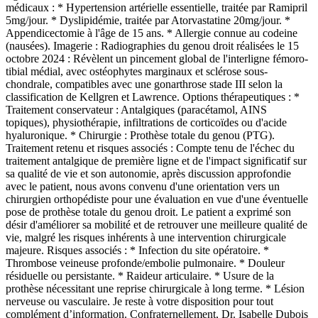
médicaux : * Hypertension artérielle essentielle, traitée par Ramipril
5mg/jour. * Dyslipidémie, traitée par Atorvastatine 20mg/jour. *
Appendicectomie à l'âge de 15 ans. * Allergie connue au codeine
(nausées). Imagerie : Radiographies du genou droit réalisées le 15
octobre 2024 : Révèlent un pincement global de l'interligne fémoro-
tibial médial, avec ostéophytes marginaux et sclérose sous-
chondrale, compatibles avec une gonarthrose stade III selon la
classification de Kellgren et Lawrence. Options thérapeutiques : *
Traitement conservateur : Antalgiques (paracétamol, AINS
topiques), physiothérapie, infiltrations de corticoïdes ou d'acide
hyaluronique. * Chirurgie : Prothèse totale du genou (PTG).
Traitement retenu et risques associés : Compte tenu de l'échec du
traitement antalgique de première ligne et de l'impact significatif sur
sa qualité de vie et son autonomie, après discussion approfondie
avec le patient, nous avons convenu d'une orientation vers un
chirurgien orthopédiste pour une évaluation en vue d'une éventuelle
pose de prothèse totale du genou droit. Le patient a exprimé son
désir d'améliorer sa mobilité et de retrouver une meilleure qualité de
vie, malgré les risques inhérents à une intervention chirurgicale
majeure. Risques associés : * Infection du site opératoire. *
Thrombose veineuse profonde/embolie pulmonaire. * Douleur
résiduelle ou persistante. * Raideur articulaire. * Usure de la
prothèse nécessitant une reprise chirurgicale à long terme. * Lésion
nerveuse ou vasculaire. Je reste à votre disposition pour tout
complément d’information. Confraternellement, Dr. Isabelle Dubois