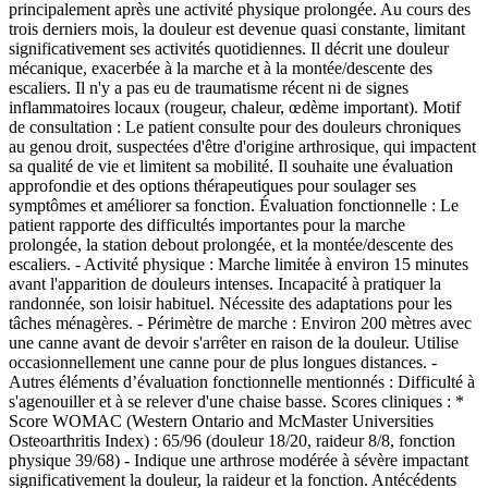
principalement après une activité physique prolongée. Au cours des
trois derniers mois, la douleur est devenue quasi constante, limitant
significativement ses activités quotidiennes. Il décrit une douleur
mécanique, exacerbée à la marche et à la montée/descente des
escaliers. Il n'y a pas eu de traumatisme récent ni de signes
inflammatoires locaux (rougeur, chaleur, œdème important). Motif
de consultation : Le patient consulte pour des douleurs chroniques
au genou droit, suspectées d'être d'origine arthrosique, qui impactent
sa qualité de vie et limitent sa mobilité. Il souhaite une évaluation
approfondie et des options thérapeutiques pour soulager ses
symptômes et améliorer sa fonction. Évaluation fonctionnelle : Le
patient rapporte des difficultés importantes pour la marche
prolongée, la station debout prolongée, et la montée/descente des
escaliers. - Activité physique : Marche limitée à environ 15 minutes
avant l'apparition de douleurs intenses. Incapacité à pratiquer la
randonnée, son loisir habituel. Nécessite des adaptations pour les
tâches ménagères. - Périmètre de marche : Environ 200 mètres avec
une canne avant de devoir s'arrêter en raison de la douleur. Utilise
occasionnellement une canne pour de plus longues distances. -
Autres éléments d’évaluation fonctionnelle mentionnés : Difficulté à
s'agenouiller et à se relever d'une chaise basse. Scores cliniques : *
Score WOMAC (Western Ontario and McMaster Universities
Osteoarthritis Index) : 65/96 (douleur 18/20, raideur 8/8, fonction
physique 39/68) - Indique une arthrose modérée à sévère impactant
significativement la douleur, la raideur et la fonction. Antécédents