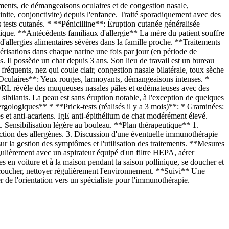
ments, de démangeaisons oculaires et de congestion nasale,
nite, conjonctivite) depuis l'enfance. Traité sporadiquement avec des
s tests cutanés. * **Pénicilline**: Éruption cutanée généralisée
ctique. **Antécédents familiaux d'allergie** La mère du patient souffre
 d'allergies alimentaires sévères dans la famille proche. **Traitements
érisations dans chaque narine une fois par jour (en période de
Il possède un chat depuis 3 ans. Son lieu de travail est un bureau
équents, nez qui coule clair, congestion nasale bilatérale, toux sèche
**Oculaires**: Yeux rouges, larmoyants, démangeaisons intenses. *
 ORL révèle des muqueuses nasales pâles et œdémateuses avec des
sibilants. La peau est sans éruption notable, à l'exception de quelques
gologiques** * **Prick-tests (réalisés il y a 3 mois)**: * Graminées:
 et anti-acariens. IgE anti-épithélium de chat modérément élevé.
t. Sensibilisation légère au bouleau. **Plan thérapeutique** 1.
viction des allergènes. 3. Discussion d'une éventuelle immunothérapie
sur la gestion des symptômes et l'utilisation des traitements. **Mesures
régulièrement avec un aspirateur équipé d'un filtre HEPA, aérer
es en voiture et à la maison pendant la saison pollinique, se doucher et
à coucher, nettoyer régulièrement l'environnement. **Suivi** Une
r de l'orientation vers un spécialiste pour l'immunothérapie.