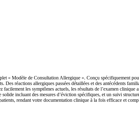
let « Modèle de Consultation Allergique ». Conçu spécifiquement pour le
ents. Des réactions allergiques passées détaillées et des antécédents fam
cilement les symptômes actuels, les résultats de l’examen clinique ainsi 
olide incluant des mesures d’éviction spécifiques, et un suivi structuré. 
ients, rendant votre documentation clinique à la fois efficace et complè