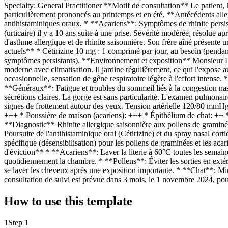
Specialty: General Practitioner **Motif de consultation** Le patient
particulièrement prononcés au printemps et en été. **Antécédents alle
antihistaminiques oraux. * **Acariens**: Symptômes de rhinite persistan
(urticaire) il y a 10 ans suite à une prise. Sévérité modérée, résolue
d'asthme allergique et de rhinite saisonnière. Son frère aîné présente u
actuels** * Cétirizine 10 mg : 1 comprimé par jour, au besoin (pendan
symptômes persistants). **Environnement et exposition** Monsieur Dup
moderne avec climatisation. Il jardine régulièrement, ce qui l'expose 
occasionnelle, sensation de gêne respiratoire légère à l'effort inten
**Généraux**: Fatigue et troubles du sommeil liés à la congestion n
sécrétions claires. La gorge est sans particularité. L'examen pulmonair
signes de frottement autour des yeux. Tension artérielle 120/80 mmHg,
+++ * Poussière de maison (acariens): +++ * Épithélium de chat: ++ *
**Diagnostic** Rhinite allergique saisonnière aux pollens de graminées
Poursuite de l'antihistaminique oral (Cétirizine) et du spray nasal co
spécifique (désensibilisation) pour les pollens de graminées et les aca
d'éviction** * **Acariens**: Laver la literie à 60°C toutes les semaine
quotidiennement la chambre. * **Pollens**: Éviter les sorties en extéri
se laver les cheveux après une exposition importante. * **Chat**: Min
consultation de suivi est prévue dans 3 mois, le 1 novembre 2024, pour 
How to use this template
1
Step 1