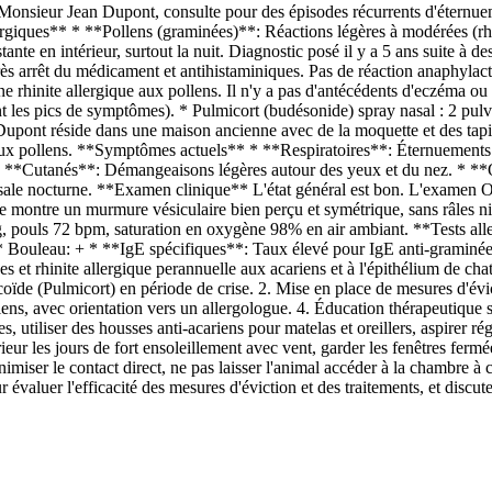
, Monsieur Jean Dupont, consulte pour des épisodes récurrents d'éternue
rgiques** * **Pollens (graminées)**: Réactions légères à modérées (rhi
te en intérieur, surtout la nuit. Diagnostic posé il y a 5 ans suite à de
 après arrêt du médicament et antihistaminiques. Pas de réaction anaphyla
ne rhinite allergique aux pollens. Il n'y a pas d'antécédents d'eczéma ou
t les pics de symptômes). * Pulmicort (budésonide) spray nasal : 2 pulv
ont réside dans une maison ancienne avec de la moquette et des tapis. 
aux pollens. **Symptômes actuels** * **Respiratoires**: Éternuements fr
se. * **Cutanés**: Démangeaisons légères autour des yeux et du nez. * 
asale nocturne. **Examen clinique** L'état général est bon. L'examen
e montre un murmure vésiculaire bien perçu et symétrique, sans râles ni 
 pouls 72 bpm, saturation en oxygène 98% en air ambiant. **Tests aller
 Bouleau: + * **IgE spécifiques**: Taux élevé pour IgE anti-graminées
 et rhinite allergique perannuelle aux acariens et à l'épithélium de cha
rticoïde (Pulmicort) en période de crise. 2. Mise en place de mesures d'é
riens, avec orientation vers un allergologue. 4. Éducation thérapeutique 
s, utiliser des housses anti-acariens pour matelas et oreillers, aspirer 
eur les jours de fort ensoleillement avec vent, garder les fenêtres fermé
imiser le contact direct, ne pas laisser l'animal accéder à la chambre 
évaluer l'efficacité des mesures d'éviction et des traitements, et discute