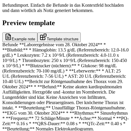
Befundimport. Einfach die Befunde in das Kontextfeld hochladen
und dann wörtlich als Notiz generiert bekommen.
Preview template
Example note
Template structure
Befunde **Laborergebnisse vom 28. Oktober 2024** *
**Blutbild:** * Hämoglobin: 13.5 g/dL (Referenzbereich: 12.0-16.0
g/dL) * Leukozyten: 7.2 x 10^9/L (Referenzbereich: 4.0-11.0 x
10^9/L) * Thrombozyten: 250 x 10^9/L (Referenzbereich: 150-450
x 10^9/L) * **Blutzucker (nüchtern):** * Glukose: 98 mg/dL
(Referenzbereich: 70-100 mg/dL) * **Leberwerte:** * ALT: 25
U/L (Referenzbereich: 7-56 U/L) * AST: 20 U/L (Referenzbereich:
10-40 U/L) **Bericht zur Röntgenaufnahme des Thorax vom 29.
Oktober 2024** * **Befund:** Keine akuten kardiopulmonalen
Auffälligkeiten. Herzgröße und -kontur im Normbereich. Die
Lungenfelder sind klar. Keine Anzeichen von Infiltraten,
Konsolidierungen oder Pleuraergüssen. Der knöcherne Thorax ist
intakt. * **Beurteilung:** Unauffällige Thorax-Röntgenaufnahme.
**EKG vom 30. Oktober 2024** * **Rhythmus:** Sinusrhythmus
* **Frequenz:** 72 Schläge/Minute * **Achse:** Normal * **PQ-
Zeit:** 0.16 s * **QRS-Dauer:** 0.08 s * **QTc-Zeit:** 0.40 s *
**Beurteilung:** Normales Elektrokardiogramm.