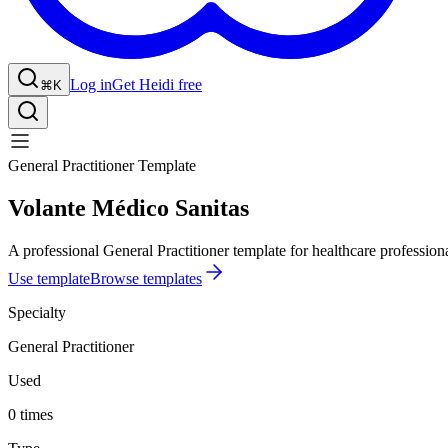
Log in
Get Heidi free
⌘K
General Practitioner Template
Volante Médico Sanitas
A professional General Practitioner template for healthcare professiona
Use template
Browse templates
Specialty
General Practitioner
Used
0 times