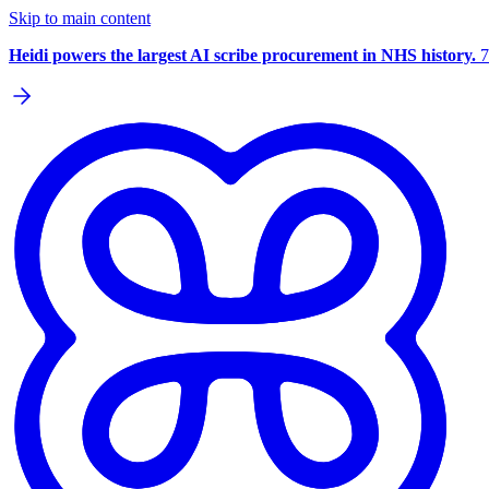
Skip to main content
Heidi powers the largest AI scribe procurement in NHS history.
7