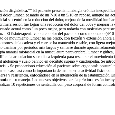
iagnóstica:** El paciente presenta lumbalgia crónica inespecífica, c
 el dolor lumbar, pasando de un 7/10 a un 5/10 en reposo, aunque las a
cial se centró en la reducción del dolor, mejora de la movilidad lumbar 
 primera sesión fue lograr una reducción del dolor del 50% y mejorar la c
tado actual como "un poco mejor, pero todavía con molestias persiste
do. - El fisioterapeuta valora el dolor del paciente como moderado (4/10
ango de movimiento lumbar ha mejorado, con flexión y extensión ahora a
ensores de la cadera y el core se ha mantenido estable, con ligera mejora
do caminar por periodos más largos y sentarse durante aproximadamente
al miofascial en la musculatura paravertebral lumbar y glútea, con é
-III en la articulación sacroilíaca izquierda para restaurar el movimiento f
el abdomen y suelo pélvico en decúbito supino y cuadrupedia. Se introdu
ncia. - Se proporcionó educación al paciente sobre ergonomía postural pa
lizar en casa, así como la importancia de mantener la actividad físic
uerza y resistencia, enfocándose en la integración de la estabilización 
nomía en su manejo. Los nuevos objetivos para la próxima sesión incluy
ealizar 10 repeticiones de sentadilla con peso corporal de forma controla