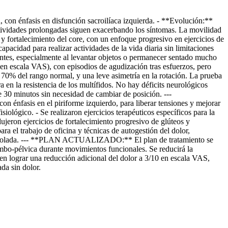
on énfasis en disfunción sacroilíaca izquierda. - **Evolución:**
ctividades prolongadas siguen exacerbando los síntomas. La movilidad
y fortalecimiento del core, con un enfoque progresivo en ejercicios de
apacidad para realizar actividades de la vida diaria sin limitaciones
ntes, especialmente al levantar objetos o permanecer sentado mucho
 en escala VAS), con episodios de agudización tras esfuerzos, pero
 70% del rango normal, y una leve asimetría en la rotación. La prueba
 en la resistencia de los multífidos. No hay déficits neurológicos
 30 minutos sin necesidad de cambiar de posición. ---
nfasis en el piriforme izquierdo, para liberar tensiones y mejorar
isiológico. - Se realizaron ejercicios terapéuticos específicos para la
jeron ejercicios de fortalecimiento progresivo de glúteos y
ra el trabajo de oficina y técnicas de autogestión del dolor,
a controlada. --- **PLAN ACTUALIZADO:** El plan de tratamiento se
lumbo-pélvica durante movimientos funcionales. Se reducirá la
en lograr una reducción adicional del dolor a 3/10 en escala VAS,
da sin dolor.