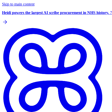
Skip to main content
Heidi powers the largest AI scribe procurement in NHS history.
7