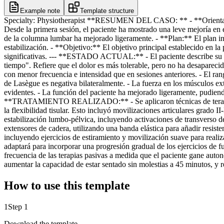
Example note
Template structure
Specialty: Physiotherapist **RESUMEN DEL CASO: ** - **Orientación d
Desde la primera sesión, el paciente ha mostrado una leve mejoría en
de la columna lumbar ha mejorado ligeramente. - **Plan:** El plan ini
estabilización. - **Objetivo:** El objetivo principal establecido en la
significativas. --- **ESTADO ACTUAL:** - El paciente describe su es
tiempo". Refiere que el dolor es más tolerable, pero no ha desapareci
con menor frecuencia e intensidad que en sesiones anteriores. - El r
de Lasègue es negativa bilateralmente. - La fuerza en los músculos ext
evidentes. - La función del paciente ha mejorado ligeramente, pudien
**TRATAMIENTO REALIZADO:** - Se aplicaron técnicas de terapia manu
la flexibilidad tisular. Esto incluyó movilizaciones articulares grado II
estabilización lumbo-pélvica, incluyendo activaciones de transverso d
extensores de cadera, utilizando una banda elástica para añadir resiste
incluyendo ejercicios de estiramiento y movilización suave para rea
adaptará para incorporar una progresión gradual de los ejercicios de f
frecuencia de las terapias pasivas a medida que el paciente gane auto
aumentar la capacidad de estar sentado sin molestias a 45 minutos, y r
How to use this template
1
Step 1
Download the template