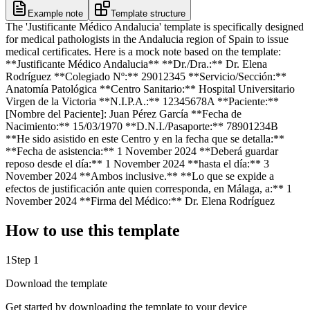
Example note
Template structure
The 'Justificante Médico Andalucia' template is specifically designed
for medical pathologists in the Andalucia region of Spain to issue
medical certificates. Here is a mock note based on the template:
**Justificante Médico Andalucia** **Dr./Dra.:** Dr. Elena
Rodríguez **Colegiado Nº:** 29012345 **Servicio/Sección:**
Anatomía Patológica **Centro Sanitario:** Hospital Universitario
Virgen de la Victoria **N.I.P.A.:** 12345678A **Paciente:**
[Nombre del Paciente]: Juan Pérez García **Fecha de
Nacimiento:** 15/03/1970 **D.N.I./Pasaporte:** 78901234B
**He sido asistido en este Centro y en la fecha que se detalla:**
**Fecha de asistencia:** 1 November 2024 **Deberá guardar
reposo desde el día:** 1 November 2024 **hasta el día:** 3
November 2024 **Ambos inclusive.** **Lo que se expide a
efectos de justificación ante quien corresponda, en Málaga, a:** 1
November 2024 **Firma del Médico:** Dr. Elena Rodríguez
How to use this template
1
Step 1
Download the template
Get started by downloading the template to your device