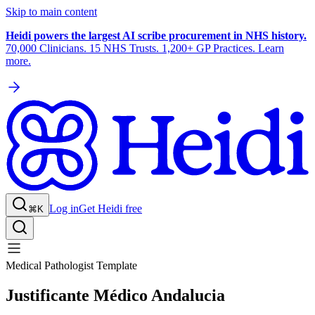
Skip to main content
Heidi powers the largest AI scribe procurement in NHS history.
70,000 Clinicians. 15 NHS Trusts. 1,200+ GP Practices. Learn
more.
Log in
Get Heidi free
⌘K
Medical Pathologist Template
Justificante Médico Andalucia