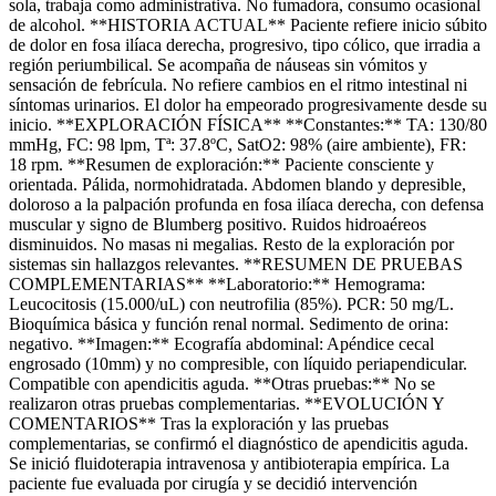
sola, trabaja como administrativa. No fumadora, consumo ocasional
de alcohol. **HISTORIA ACTUAL** Paciente refiere inicio súbito
de dolor en fosa ilíaca derecha, progresivo, tipo cólico, que irradia a
región periumbilical. Se acompaña de náuseas sin vómitos y
sensación de febrícula. No refiere cambios en el ritmo intestinal ni
síntomas urinarios. El dolor ha empeorado progresivamente desde su
inicio. **EXPLORACIÓN FÍSICA** **Constantes:** TA: 130/80
mmHg, FC: 98 lpm, Tª: 37.8ºC, SatO2: 98% (aire ambiente), FR:
18 rpm. **Resumen de exploración:** Paciente consciente y
orientada. Pálida, normohidratada. Abdomen blando y depresible,
doloroso a la palpación profunda en fosa ilíaca derecha, con defensa
muscular y signo de Blumberg positivo. Ruidos hidroaéreos
disminuidos. No masas ni megalias. Resto de la exploración por
sistemas sin hallazgos relevantes. **RESUMEN DE PRUEBAS
COMPLEMENTARIAS** **Laboratorio:** Hemograma:
Leucocitosis (15.000/uL) con neutrofilia (85%). PCR: 50 mg/L.
Bioquímica básica y función renal normal. Sedimento de orina:
negativo. **Imagen:** Ecografía abdominal: Apéndice cecal
engrosado (10mm) y no compresible, con líquido periapendicular.
Compatible con apendicitis aguda. **Otras pruebas:** No se
realizaron otras pruebas complementarias. **EVOLUCIÓN Y
COMENTARIOS** Tras la exploración y las pruebas
complementarias, se confirmó el diagnóstico de apendicitis aguda.
Se inició fluidoterapia intravenosa y antibioterapia empírica. La
paciente fue evaluada por cirugía y se decidió intervención