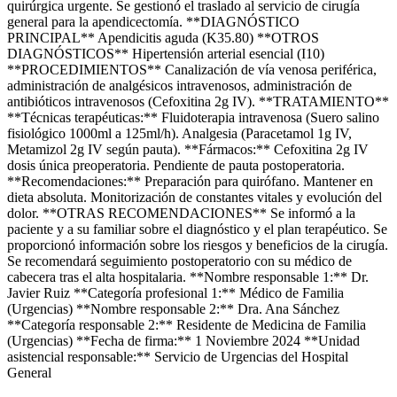
quirúrgica urgente. Se gestionó el traslado al servicio de cirugía
general para la apendicectomía. **DIAGNÓSTICO
PRINCIPAL** Apendicitis aguda (K35.80) **OTROS
DIAGNÓSTICOS** Hipertensión arterial esencial (I10)
**PROCEDIMIENTOS** Canalización de vía venosa periférica,
administración de analgésicos intravenosos, administración de
antibióticos intravenosos (Cefoxitina 2g IV). **TRATAMIENTO**
**Técnicas terapéuticas:** Fluidoterapia intravenosa (Suero salino
fisiológico 1000ml a 125ml/h). Analgesia (Paracetamol 1g IV,
Metamizol 2g IV según pauta). **Fármacos:** Cefoxitina 2g IV
dosis única preoperatoria. Pendiente de pauta postoperatoria.
**Recomendaciones:** Preparación para quirófano. Mantener en
dieta absoluta. Monitorización de constantes vitales y evolución del
dolor. **OTRAS RECOMENDACIONES** Se informó a la
paciente y a su familiar sobre el diagnóstico y el plan terapéutico. Se
proporcionó información sobre los riesgos y beneficios de la cirugía.
Se recomendará seguimiento postoperatorio con su médico de
cabecera tras el alta hospitalaria. **Nombre responsable 1:** Dr.
Javier Ruiz **Categoría profesional 1:** Médico de Familia
(Urgencias) **Nombre responsable 2:** Dra. Ana Sánchez
**Categoría responsable 2:** Residente de Medicina de Familia
(Urgencias) **Fecha de firma:** 1 Noviembre 2024 **Unidad
asistencial responsable:** Servicio de Urgencias del Hospital
General