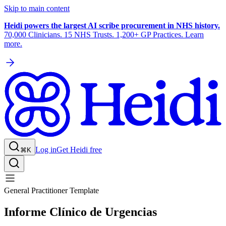
Skip to main content
Heidi powers the largest AI scribe procurement in NHS history.
70,000 Clinicians. 15 NHS Trusts. 1,200+ GP Practices. Learn
more.
Log in
Get Heidi free
⌘K
General Practitioner Template
Informe Clínico de Urgencias