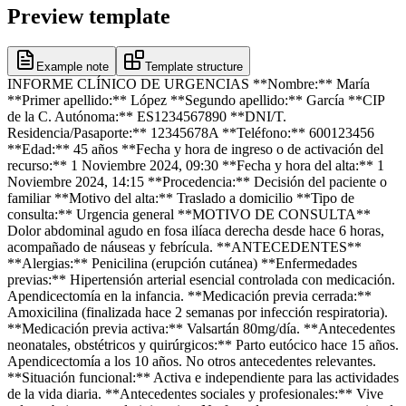
Preview template
Example note
Template structure
INFORME CLÍNICO DE URGENCIAS **Nombre:** María
**Primer apellido:** López **Segundo apellido:** García **CIP
de la C. Autónoma:** ES1234567890 **DNI/T.
Residencia/Pasaporte:** 12345678A **Teléfono:** 600123456
**Edad:** 45 años **Fecha y hora de ingreso o de activación del
recurso:** 1 Noviembre 2024, 09:30 **Fecha y hora del alta:** 1
Noviembre 2024, 14:15 **Procedencia:** Decisión del paciente o
familiar **Motivo del alta:** Traslado a domicilio **Tipo de
consulta:** Urgencia general **MOTIVO DE CONSULTA**
Dolor abdominal agudo en fosa ilíaca derecha desde hace 6 horas,
acompañado de náuseas y febrícula. **ANTECEDENTES**
**Alergias:** Penicilina (erupción cutánea) **Enfermedades
previas:** Hipertensión arterial esencial controlada con medicación.
Apendicectomía en la infancia. **Medicación previa cerrada:**
Amoxicilina (finalizada hace 2 semanas por infección respiratoria).
**Medicación previa activa:** Valsartán 80mg/día. **Antecedentes
neonatales, obstétricos y quirúrgicos:** Parto eutócico hace 15 años.
Apendicectomía a los 10 años. No otros antecedentes relevantes.
**Situación funcional:** Activa e independiente para las actividades
de la vida diaria. **Antecedentes sociales y profesionales:** Vive