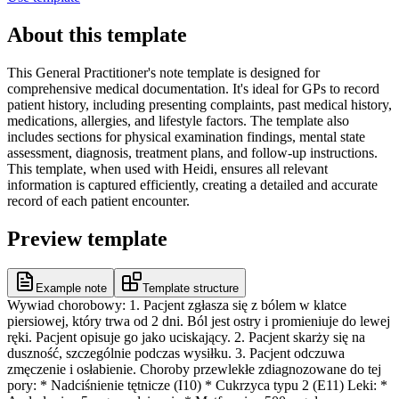
About this template
This General Practitioner's note template is designed for
comprehensive medical documentation. It's ideal for GPs to record
patient history, including presenting complaints, past medical history,
medications, allergies, and lifestyle factors. The template also
includes sections for physical examination findings, mental state
assessment, diagnosis, treatment plans, and follow-up instructions.
This template, when used with Heidi, ensures all relevant
information is captured efficiently, creating a detailed and accurate
record of each patient encounter.
Preview template
Example note
Template structure
Wywiad chorobowy: 1. Pacjent zgłasza się z bólem w klatce
piersiowej, który trwa od 2 dni. Ból jest ostry i promieniuje do lewej
ręki. Pacjent opisuje go jako uciskający. 2. Pacjent skarży się na
duszność, szczególnie podczas wysiłku. 3. Pacjent odczuwa
zmęczenie i osłabienie. Choroby przewlekłe zdiagnozowane do tej
pory: * Nadciśnienie tętnicze (I10) * Cukrzyca typu 2 (E11) Leki: *