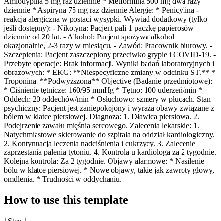
Amlodypina 5 mg raz dziennie * Metformina 500 mg dwa razy
dziennie * Aspiryna 75 mg raz dziennie Alergie: * Penicylina -
reakcja alergiczna w postaci wysypki. Wywiad dodatkowy (tylko
jeśli dostępny): - Nikotyna: Pacjent pali 1 paczkę papierosów
dziennie od 20 lat. - Alkohol: Pacjent spożywa alkohol
okazjonalnie, 2-3 razy w miesiącu. - Zawód: Pracownik biurowy. -
Szczepienia: Pacjent zaszczepiony przeciwko grypie i COVID-19. -
Przebyte operacje: Brak informacji. Wyniki badań laboratoryjnych i
obrazowych: * EKG: **Niespecyficzne zmiany w odcinku ST.** *
Troponina: **Podwyższona** Objective (Badanie przedmiotowe):
* Ciśnienie tętnicze: 160/95 mmHg * Tętno: 100 uderzeń/min *
Oddech: 20 oddechów/min * Osłuchowo: szmery w płucach. Stan
psychiczny: Pacjent jest zaniepokojony i wyraża obawy związane z
bólem w klatce piersiowej. Diagnoza: 1. Dławica piersiowa. 2.
Podejrzenie zawału mięśnia sercowego. Zalecenia lekarskie: 1.
Natychmiastowe skierowanie do szpitala na oddział kardiologiczny.
2. Kontynuacja leczenia nadciśnienia i cukrzycy. 3. Zalecenie
zaprzestania palenia tytoniu. 4. Kontrola u kardiologa za 2 tygodnie.
Kolejna kontrola: Za 2 tygodnie. Objawy alarmowe: * Nasilenie
bólu w klatce piersiowej. * Nowe objawy, takie jak zawroty głowy,
omdlenia. * Trudności w oddychaniu.
How to use this template
1
Step 1