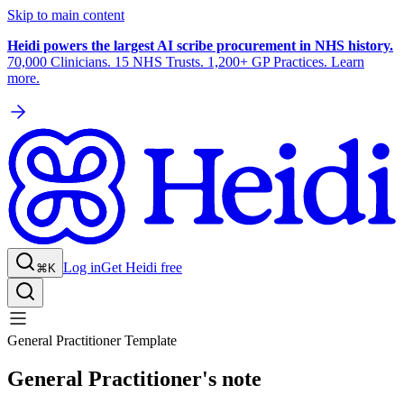
Skip to main content
Heidi powers the largest AI scribe procurement in NHS history.
70,000 Clinicians. 15 NHS Trusts. 1,200+ GP Practices. Learn
more.
Log in
Get Heidi free
⌘K
General Practitioner Template
General Practitioner's note