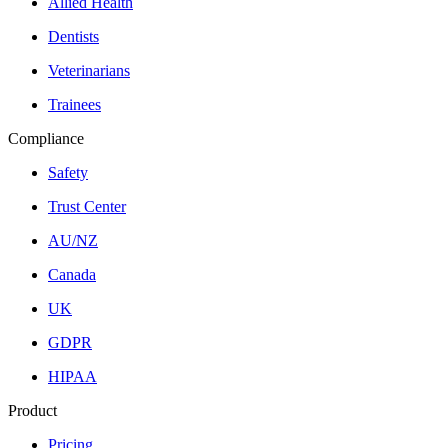
Allied Health
Dentists
Veterinarians
Trainees
Compliance
Safety
Trust Center
AU/NZ
Canada
UK
GDPR
HIPAA
Product
Pricing