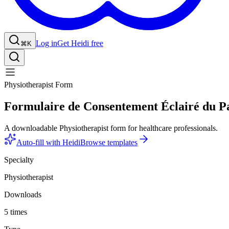
Log in
Get Heidi free
⌘K
Physiotherapist Form
Formulaire de Consentement Éclairé du Pa
A downloadable Physiotherapist form for healthcare professionals.
Auto-fill with Heidi
Browse templates
Specialty
Physiotherapist
Downloads
5 times