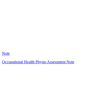
NS
2
Note
Occupational Health Physio Assessment Note
LT
5