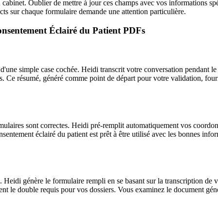
u cabinet. Oublier de mettre à jour ces champs avec vos informations sp
ects sur chaque formulaire demande une attention particulière.
Consentement Éclairé du Patient PDFs
à d'une simple case cochée. Heidi transcrit votre conversation pendant l
cutés. Ce résumé, généré comme point de départ pour votre validation, fo
formulaires sont correctes. Heidi pré-remplit automatiquement vos coor
sentement éclairé du patient est prêt à être utilisé avec les bonnes info
. Heidi génère le formulaire rempli en se basant sur la transcription de v
 le double requis pour vos dossiers. Vous examinez le document généré p