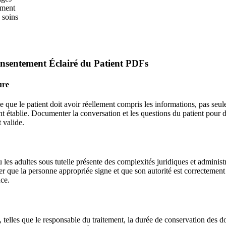
ement
 soins
sentement Éclairé du Patient PDFs
ure
ie que le patient doit avoir réellement compris les informations, pas seu
ment établie. Documenter la conversation et les questions du patient pour
 valide.
s adultes sous tutelle présente des complexités juridiques et administrat
rer que la personne appropriée signe et que son autorité est correctemen
nce.
lles que le responsable du traitement, la durée de conservation des don