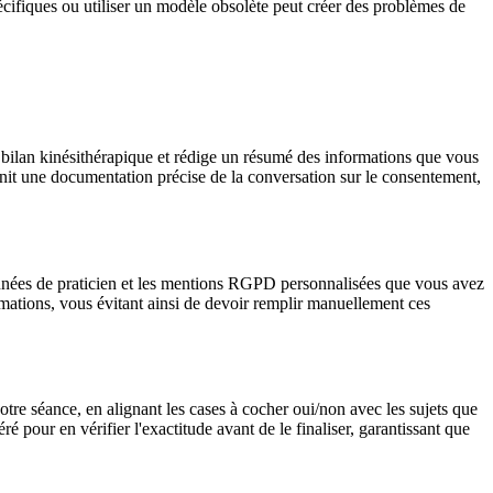
écifiques ou utiliser un modèle obsolète peut créer des problèmes de
e bilan kinésithérapique et rédige un résumé des informations que vous
urnit une documentation précise de la conversation sur le consentement,
données de praticien et les mentions RGPD personnalisées que vous avez
rmations, vous évitant ainsi de devoir remplir manuellement ces
otre séance, en alignant les cases à cocher oui/non avec les sujets que
our en vérifier l'exactitude avant de le finaliser, garantissant que