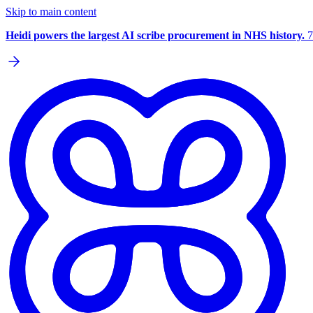
Skip to main content
Heidi powers the largest AI scribe procurement in NHS history.
7