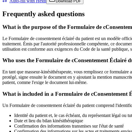
Auto-fill with Heidi
Download PDF
Frequently asked questions
What is the purpose of the Formulaire de cConsentem
Le Formulaire de consentement éclairé du patient est un modèle officiel
traitement. Émis par l'autorité professionnelle compétente, ce document 
utilisation est conforme aux exigences du Code de la santé publique, st
Who uses the Formulaire de cConsentement Éclairé 
En tant que masseur-kinésithérapeute, vous remplissez ce formulaire aprè
protégé, signe ensuite le document en y ajoutant la mention manuscri
patient, comme l'exige le document lui-même.
What is included in a Formulaire de cConsentement 
Un Formulaire de consentement éclairé du patient comprend l'identificat
Identité du patient et, le cas échéant, du représentant légal ou tu
Date et lieu du bilan kinésithérapique
Confirmation des informations transmises sur l'état de santé
Confirmation des informations sur les actes et traitements envis