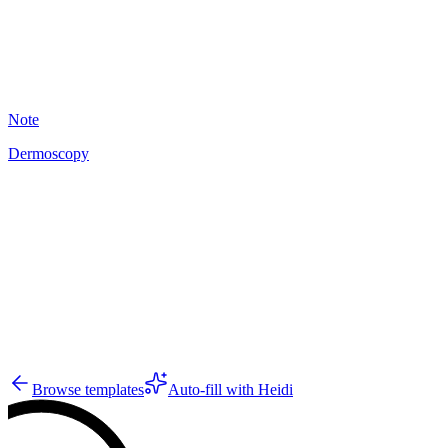
18
Note
Dermoscopy
A
10
Browse templates
Auto-fill with Heidi