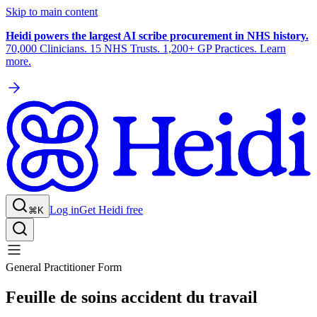
Skip to main content
Heidi powers the largest AI scribe procurement in NHS history.
70,000 Clinicians. 15 NHS Trusts. 1,200+ GP Practices. Learn
more.
Log in
Get Heidi free
⌘K
General Practitioner Form
Feuille de soins accident du travail