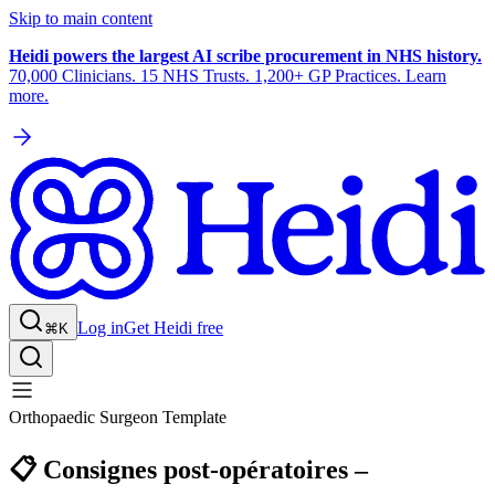
Skip to main content
Heidi powers the largest AI scribe procurement in NHS history.
70,000 Clinicians. 15 NHS Trusts. 1,200+ GP Practices. Learn
more.
Log in
Get Heidi free
⌘K
Orthopaedic Surgeon Template
📋 Consignes post-opératoires –