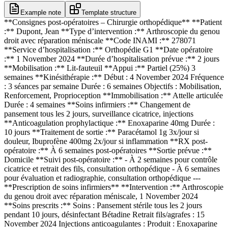
Example note
Template structure
**Consignes post-opératoires – Chirurgie orthopédique** **Patient
:** Dupont, Jean **Type d’intervention :** Arthroscopie du genou
droit avec réparation méniscale **Code INAMI :** 278071
**Service d’hospitalisation :** Orthopédie G1 **Date opératoire
:** 1 November 2024 **Durée d’hospitalisation prévue :** 2 jours
**Mobilisation :** Lit-fauteuil **Appui :** Partiel (25%) 3
semaines **Kinésithérapie :** Début : 4 November 2024 Fréquence
: 3 séances par semaine Durée : 6 semaines Objectifs : Mobilisation,
Renforcement, Proprioception **Immobilisation :** Attelle articulée
Durée : 4 semaines **Soins infirmiers :** Changement de
pansement tous les 2 jours, surveillance cicatrice, injections
**Anticoagulation prophylactique :** Enoxaparine 40mg Durée :
10 jours **Traitement de sortie :** Paracétamol 1g 3x/jour si
douleur, Ibuprofène 400mg 2x/jour si inflammation **RX post-
opératoire :** À 6 semaines post-opératoires **Sortie prévue :**
Domicile **Suivi post-opératoire :** - À 2 semaines pour contrôle
cicatrice et retrait des fils, consultation orthopédique - À 6 semaines
pour évaluation et radiographie, consultation orthopédique ---
**Prescription de soins infirmiers** **Intervention :** Arthroscopie
du genou droit avec réparation méniscale, 1 November 2024
**Soins prescrits :** Soins : Pansement stérile tous les 2 jours
pendant 10 jours, désinfectant Bétadine Retrait fils/agrafes : 15
November 2024 Injections anticoagulantes : Produit : Enoxaparine