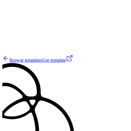
RJ
5
Browse templates
Use template