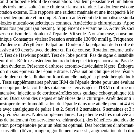
d’orthopédie Motif de consultation: Douleur persistante et limitation fo
is trois mois, suite à une chute sur la main tendue. La douleur est cons
tion externe. Elle rapporte une raideur matinale et une incapacité à lev
gement temporaire et incomplet. Aucun antécédent de traumatisme simila
hologies musculo-squelettiques connues. Antécédents chirurgicaux: Appen
ois fois par jour (au besoin). Supplément de vitamine D. Activités social
cesser en raison de la douleur à l'épaule. Vit seule. Non-fumeuse, cons
 clinique Constantes vitales: Pression artérielle 130/80 mmHg, Fréquen
'œdème ni d'érythème. Palpation: Douleur à la palpation de la coiffe de
passive à 90 degrés avec douleur en fin de course. Rotation externe act
itif, Test de Hawkins positif, Test de Jobe positif. Pas de signe d'insta
eur droit. Réflexes ostéotendineux du biceps et triceps normaux. Pas de
xation évidente. Présence d'arthrose acromio-claviculaire légère. Échograp
n du sus-épineux de l'épaule droite. L'évaluation clinique et les résulta
douleur et de la limitation fonctionnelle malgré la physiothérapie indiqu
. Tests supplémentaires prévus: IRM de l'épaule droite pour une évaluatio
roscopique de la coiffe des rotateurs est envisagée si l'IRM confirme une
intensive, injections de corticostéroïdes sous guidage échographique (di
oire: Discussion des risques et bénéfices de la chirurgie. Arrêt des anti
 postopératoire: Immobilisation de l'épaule dans une attelle pendant 4 à
e avec antalgiques de palier 1 et 2. Suivi à 2 semaines, 6 semaines et 3
préopératoires. Notes supplémentaires: La patiente est très motivée à re
ns de traitement (conservateur vs. chirurgical), des bénéfices attendus de
cation postopératoire pour un résultat optimal. Des brochures d'informatio
 à surveiller (fièvre, rougeur, gonflement excessif, augmentation de la d