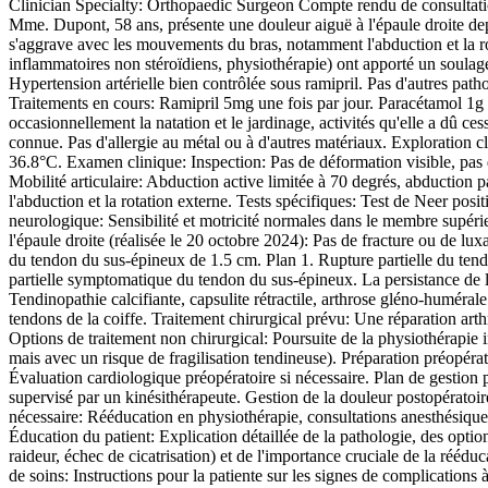
Clinician Specialty: Orthopaedic Surgeon Compte rendu de consultation 
Mme. Dupont, 58 ans, présente une douleur aiguë à l'épaule droite depu
s'aggrave avec les mouvements du bras, notamment l'abduction et la rota
inflammatoires non stéroïdiens, physiothérapie) ont apporté un soula
Hypertension artérielle bien contrôlée sous ramipril. Pas d'autres pat
Traitements en cours: Ramipril 5mg une fois par jour. Paracétamol 1g tr
occasionnellement la natation et le jardinage, activités qu'elle a dû 
connue. Pas d'allergie au métal ou à d'autres matériaux. Exploration
36.8°C. Examen clinique: Inspection: Pas de déformation visible, pas d
Mobilité articulaire: Abduction active limitée à 70 degrés, abduction 
l'abduction et la rotation externe. Tests spécifiques: Test de Neer pos
neurologique: Sensibilité et motricité normales dans le membre supéri
l'épaule droite (réalisée le 20 octobre 2024): Pas de fracture ou de lu
du tendon du sus-épineux de 1.5 cm. Plan 1. Rupture partielle du tendo
partielle symptomatique du tendon du sus-épineux. La persistance de la 
Tendinopathie calcifiante, capsulite rétractile, arthrose gléno-humérale
tendons de la coiffe. Traitement chirurgical prévu: Une réparation arth
Options de traitement non chirurgical: Poursuite de la physiothérapie 
mais avec un risque de fragilisation tendineuse). Préparation préopérat
Évaluation cardiologique préopératoire si nécessaire. Plan de gestion
supervisé par un kinésithérapeute. Gestion de la douleur postopératoir
nécessaire: Rééducation en physiothérapie, consultations anesthésiques 
Éducation du patient: Explication détaillée de la pathologie, des optio
raideur, échec de cicatrisation) et de l'importance cruciale de la réédu
de soins: Instructions pour la patiente sur les signes de complications