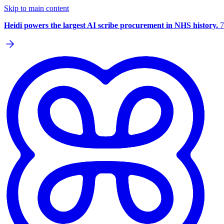
Skip to main content
Heidi powers the largest AI scribe procurement in NHS history.
7