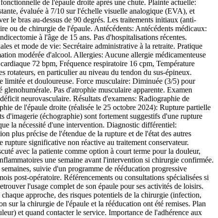
nctionnelle de l'épaule droite après une chute. Plainte actuelle:
tante, évaluée à 7/10 sur l'échelle visuelle analogique (EVA), et
er le bras au-dessus de 90 degrés. Les traitements initiaux (anti-
ire ou de chirurgie de l'épaule. Antécédents: Antécédents médicaux:
dicectomie à l'âge de 15 ans. Pas d'hospitalisations récentes.
es et mode de vie: Secrétaire administrative à la retraite. Pratique
ommation modérée d'alcool. Allergies: Aucune allergie médicamenteuse
ce cardiaque 72 bpm, Fréquence respiratoire 16 cpm, Température
s rotateurs, en particulier au niveau du tendon du sus-épineux.
ive limitée et douloureuse. Force musculaire: Diminuée (3/5) pour
bilité glenohumérale. Pas d'atrophie musculaire apparente. Examen
 déficit neurovasculaire. Résultats d'examens: Radiographie de
hie de l'épaule droite (réalisée le 25 octobre 2024): Rupture partielle
ts d'imagerie (échographie) sont fortement suggestifs d'une rupture
e la nécessité d'une intervention. Diagnostic différentiel:
n plus précise de l'étendue de la rupture et de l'état des autres
 rupture significative non réactive au traitement conservateur.
scuté avec la patiente comme option à court terme pour la douleur,
-inflammatoires une semaine avant l'intervention si chirurgie confirmée.
 6 semaines, suivie d'un programme de rééducation progressive
 mois post-opératoire. Référencements ou consultations spécialisées si
trouver l'usage complet de son épaule pour ses activités de loisirs.
 chaque approche, des risques potentiels de la chirurgie (infection,
n sur la chirurgie de l'épaule et la rééducation ont été remises. Plan
ouleur) et quand contacter le service. Importance de l'adhérence aux