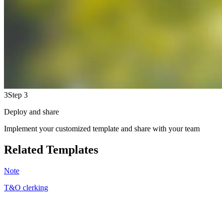
3
Step 3
Deploy and share
Implement your customized template and share with your team
Related Templates
Note
T&O clerking
SJ