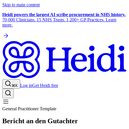
Skip to main content
Heidi powers the largest AI scribe procurement in NHS history.
70,000 Clinicians. 15 NHS Trusts. 1,200+ GP Practices. Learn
more.
Log in
Get Heidi free
⌘K
General Practitioner Template
Bericht an den Gutachter