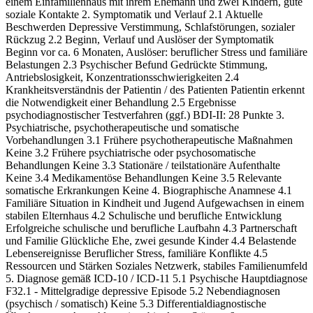
einem Einfamilienhaus mit ihrem Ehemann und zwei Kindern, gute
soziale Kontakte 2. Symptomatik und Verlauf 2.1 Aktuelle
Beschwerden Depressive Verstimmung, Schlafstörungen, sozialer
Rückzug 2.2 Beginn, Verlauf und Auslöser der Symptomatik
Beginn vor ca. 6 Monaten, Auslöser: beruflicher Stress und familiäre
Belastungen 2.3 Psychischer Befund Gedrückte Stimmung,
Antriebslosigkeit, Konzentrationsschwierigkeiten 2.4
Krankheitsverständnis der Patientin / des Patienten Patientin erkennt
die Notwendigkeit einer Behandlung 2.5 Ergebnisse
psychodiagnostischer Testverfahren (ggf.) BDI-II: 28 Punkte 3.
Psychiatrische, psychotherapeutische und somatische
Vorbehandlungen 3.1 Frühere psychotherapeutische Maßnahmen
Keine 3.2 Frühere psychiatrische oder psychosomatische
Behandlungen Keine 3.3 Stationäre / teilstationäre Aufenthalte
Keine 3.4 Medikamentöse Behandlungen Keine 3.5 Relevante
somatische Erkrankungen Keine 4. Biographische Anamnese 4.1
Familiäre Situation in Kindheit und Jugend Aufgewachsen in einem
stabilen Elternhaus 4.2 Schulische und berufliche Entwicklung
Erfolgreiche schulische und berufliche Laufbahn 4.3 Partnerschaft
und Familie Glückliche Ehe, zwei gesunde Kinder 4.4 Belastende
Lebensereignisse Beruflicher Stress, familiäre Konflikte 4.5
Ressourcen und Stärken Soziales Netzwerk, stabiles Familienumfeld
5. Diagnose gemäß ICD-10 / ICD-11 5.1 Psychische Hauptdiagnose
F32.1 - Mittelgradige depressive Episode 5.2 Nebendiagnosen
(psychisch / somatisch) Keine 5.3 Differentialdiagnostische