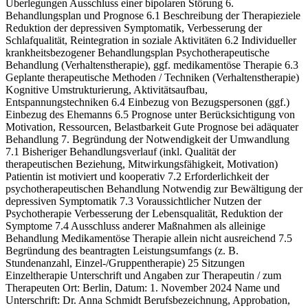
Überlegungen Ausschluss einer bipolaren Störung 6.
Behandlungsplan und Prognose 6.1 Beschreibung der Therapieziele
Reduktion der depressiven Symptomatik, Verbesserung der
Schlafqualität, Reintegration in soziale Aktivitäten 6.2 Individueller
krankheitsbezogener Behandlungsplan Psychotherapeutische
Behandlung (Verhaltenstherapie), ggf. medikamentöse Therapie 6.3
Geplante therapeutische Methoden / Techniken (Verhaltenstherapie)
Kognitive Umstrukturierung, Aktivitätsaufbau,
Entspannungstechniken 6.4 Einbezug von Bezugspersonen (ggf.)
Einbezug des Ehemanns 6.5 Prognose unter Berücksichtigung von
Motivation, Ressourcen, Belastbarkeit Gute Prognose bei adäquater
Behandlung 7. Begründung der Notwendigkeit der Umwandlung
7.1 Bisheriger Behandlungsverlauf (inkl. Qualität der
therapeutischen Beziehung, Mitwirkungsfähigkeit, Motivation)
Patientin ist motiviert und kooperativ 7.2 Erforderlichkeit der
psychotherapeutischen Behandlung Notwendig zur Bewältigung der
depressiven Symptomatik 7.3 Voraussichtlicher Nutzen der
Psychotherapie Verbesserung der Lebensqualität, Reduktion der
Symptome 7.4 Ausschluss anderer Maßnahmen als alleinige
Behandlung Medikamentöse Therapie allein nicht ausreichend 7.5
Begründung des beantragten Leistungsumfangs (z. B.
Stundenanzahl, Einzel-/Gruppentherapie) 25 Sitzungen
Einzeltherapie Unterschrift und Angaben zur Therapeutin / zum
Therapeuten Ort: Berlin, Datum: 1. November 2024 Name und
Unterschrift: Dr. Anna Schmidt Berufsbezeichnung, Approbation,