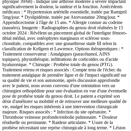
physique 39/68) - Indique une arthrose modérée à sévère impactant
significativement la douleur, la raideur et la fonction. Antécédents
médicaux : * Hypertension artérielle essentielle, traitée par Ramipril
5mg/jour. * Dyslipidémie, traitée par Atorvastatine 20mg/jour. *
Appendicectomie à l'âge de 15 ans. * Allergie connue au codeine
(nausées). Imagerie : Radiographies du genou droit réalisées le 15
octobre 2024 : Révèlent un pincement global de l'interligne fémoro-
tibial médial, avec ostéophytes marginaux et sclérose sous-
chondrale, compatibles avec une gonarthrose stade III selon la
classification de Kellgren et Lawrence. Options thérapeutiques : *
Traitement conservateur : Antalgiques (paracétamol, AINS
topiques), physiothérapie, infiltrations de corticoïdes ou d'acide
hyaluronique. * Chirurgie : Prothèse totale du genou (PTG).
Traitement retenu et risques associés : Compte tenu de l'échec du
traitement antalgique de première ligne et de l'impact significatif sur
sa qualité de vie et son autonomie, après discussion approfondie
avec le patient, nous avons convenu d'une orientation vers un
chirurgien orthopédiste pour une évaluation en vue d'une éventuelle
pose de prothèse totale du genou droit. Le patient a exprimé son
désir d'améliorer sa mobilité et de retrouver une meilleure qualité de
vie, malgré les risques inhérents à une intervention chirurgicale
majeure. Risques associés : * Infection du site opératoire. *
Thrombose veineuse profonde/embolie pulmonaire. * Douleur
résiduelle ou persistante. * Raideur articulaire. * Usure de la
prothèse nécessitant une reprise chirurgicale à long terme. * Lésion