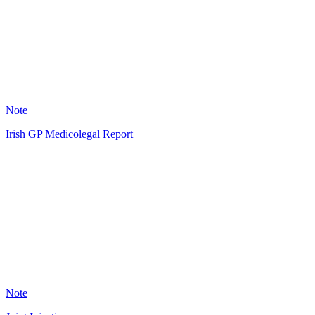
36
Note
Irish GP Medicolegal Report
JD
32
Note