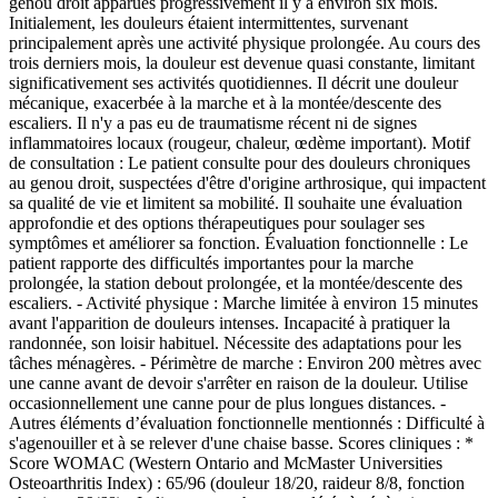
genou droit apparues progressivement il y a environ six mois.
Initialement, les douleurs étaient intermittentes, survenant
principalement après une activité physique prolongée. Au cours des
trois derniers mois, la douleur est devenue quasi constante, limitant
significativement ses activités quotidiennes. Il décrit une douleur
mécanique, exacerbée à la marche et à la montée/descente des
escaliers. Il n'y a pas eu de traumatisme récent ni de signes
inflammatoires locaux (rougeur, chaleur, œdème important). Motif
de consultation : Le patient consulte pour des douleurs chroniques
au genou droit, suspectées d'être d'origine arthrosique, qui impactent
sa qualité de vie et limitent sa mobilité. Il souhaite une évaluation
approfondie et des options thérapeutiques pour soulager ses
symptômes et améliorer sa fonction. Évaluation fonctionnelle : Le
patient rapporte des difficultés importantes pour la marche
prolongée, la station debout prolongée, et la montée/descente des
escaliers. - Activité physique : Marche limitée à environ 15 minutes
avant l'apparition de douleurs intenses. Incapacité à pratiquer la
randonnée, son loisir habituel. Nécessite des adaptations pour les
tâches ménagères. - Périmètre de marche : Environ 200 mètres avec
une canne avant de devoir s'arrêter en raison de la douleur. Utilise
occasionnellement une canne pour de plus longues distances. -
Autres éléments d’évaluation fonctionnelle mentionnés : Difficulté à
s'agenouiller et à se relever d'une chaise basse. Scores cliniques : *
Score WOMAC (Western Ontario and McMaster Universities
Osteoarthritis Index) : 65/96 (douleur 18/20, raideur 8/8, fonction