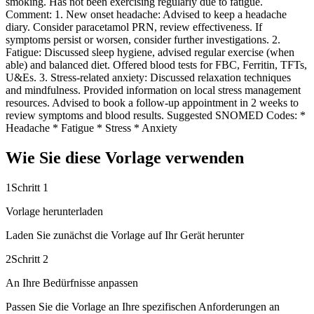
smoking. Has not been exercising regularly due to fatigue.
Comment: 1. New onset headache: Advised to keep a headache
diary. Consider paracetamol PRN, review effectiveness. If
symptoms persist or worsen, consider further investigations. 2.
Fatigue: Discussed sleep hygiene, advised regular exercise (when
able) and balanced diet. Offered blood tests for FBC, Ferritin, TFTs,
U&Es. 3. Stress-related anxiety: Discussed relaxation techniques
and mindfulness. Provided information on local stress management
resources. Advised to book a follow-up appointment in 2 weeks to
review symptoms and blood results. Suggested SNOMED Codes: *
Headache * Fatigue * Stress * Anxiety
Wie Sie diese Vorlage verwenden
1
Schritt 1
Vorlage herunterladen
Laden Sie zunächst die Vorlage auf Ihr Gerät herunter
2
Schritt 2
An Ihre Bedürfnisse anpassen
Passen Sie die Vorlage an Ihre spezifischen Anforderungen an