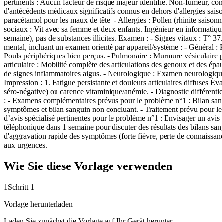
pertinents : Aucun facteur de risque majeur identifié. Non-fumeur, c
d'antécédents médicaux significatifs connus en dehors d'allergies sa
paracétamol pour les maux de tête. - Allergies : Pollen (rhinite saiso
sociaux : Vit avec sa femme et deux enfants. Ingénieur en informatiqu
semaine), pas de substances illicites. Examen : - Signes vitaux : T
mental, incluant un examen orienté par appareil/système : - Général : 
Pouls périphériques bien perçus. - Pulmonaire : Murmure vésiculaire p
articulaire : Mobilité complète des articulations des genoux et des ép
de signes inflammatoires aigus. - Neurologique : Examen neurologique 
Impression : 1. Fatigue persistante et douleurs articulaires diffuses
séro-négative) ou carence vitaminique/anémie. - Diagnostic différenti
: - Examens complémentaires prévus pour le problème n°1 : Bilan sang
symptômes et bilan sanguin non concluant. - Traitement prévu pour le 
d’avis spécialisé pertinentes pour le problème n°1 : Envisager un avis 
téléphonique dans 1 semaine pour discuter des résultats des bilans san
d'aggravation rapide des symptômes (forte fièvre, perte de connaissa
aux urgences.
Wie Sie diese Vorlage verwenden
1
Schritt 1
Vorlage herunterladen
Laden Sie zunächst die Vorlage auf Ihr Gerät herunter