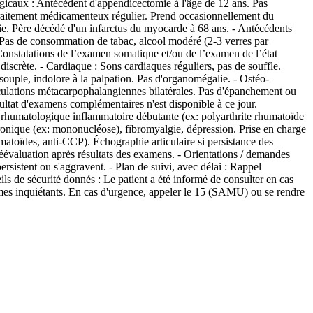
gicaux : Antécédent d'appendicectomie à l'âge de 12 ans. Pas
 traitement médicamenteux régulier. Prend occasionnellement du
ïdie. Père décédé d'un infarctus du myocarde à 68 ans. - Antécédents
. Pas de consommation de tabac, alcool modéré (2-3 verres par
nstatations de l’examen somatique et/ou de l’examen de l’état
iscrète. - Cardiaque : Sons cardiaques réguliers, pas de souffle.
ouple, indolore à la palpation. Pas d'organomégalie. - Ostéo-
ticulations métacarpophalangiennes bilatérales. Pas d'épanchement ou
ultat d'examens complémentaires n'est disponible à ce jour.
ie rhumatologique inflammatoire débutante (ex: polyarthrite rhumatoïde
hronique (ex: mononucléose), fibromyalgie, dépression. Prise en charge
toïdes, anti-CCP). Échographie articulaire si persistance des
éévaluation après résultats des examens. - Orientations / demandes
rsistent ou s'aggravent. - Plan de suivi, avec délai : Rappel
ls de sécurité donnés : Le patient a été informé de consulter en cas
mes inquiétants. En cas d'urgence, appeler le 15 (SAMU) ou se rendre