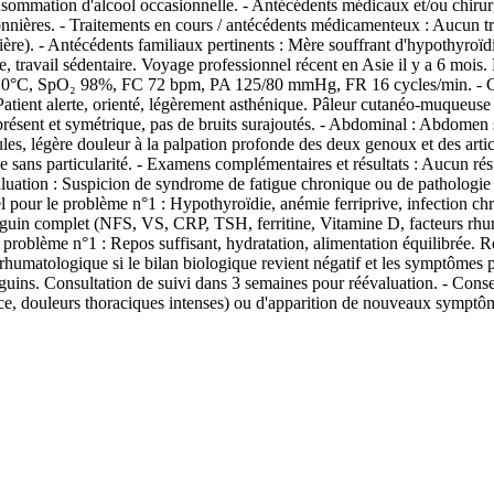
onsommation d'alcool occasionnelle. - Antécédents médicaux et/ou chirur
isonnières. - Traitements en cours / antécédents médicamenteux : Aucun
nnière). - Antécédents familiaux pertinents : Mère souffrant d'hypothyro
e, travail sédentaire. Voyage professionnel récent en Asie il y a 6 mois
° 37.0°C, SpO₂ 98%, FC 72 bpm, PA 125/80 mmHg, FR 16 cycles/min. - Co
Patient alerte, orienté, légèrement asthénique. Pâleur cutanéo-muqueuse d
résent et symétrique, pas de bruits surajoutés. - Abdominal : Abdomen s
aules, légère douleur à la palpation profonde des deux genoux et des ar
sans particularité. - Examens complémentaires et résultats : Aucun rés
 Évaluation : Suspicion de syndrome de fatigue chronique ou de patholog
el pour le problème n°1 : Hypothyroïdie, anémie ferriprive, infection c
uin complet (NFS, VS, CRP, TSH, ferritine, Vitamine D, facteurs rhuma
problème n°1 : Repos suffisant, hydratation, alimentation équilibrée. R
rhumatologique si le bilan biologique revient négatif et les symptômes pe
guins. Consultation de suivi dans 3 semaines pour réévaluation. - Consei
nce, douleurs thoraciques intenses) ou d'apparition de nouveaux symptô