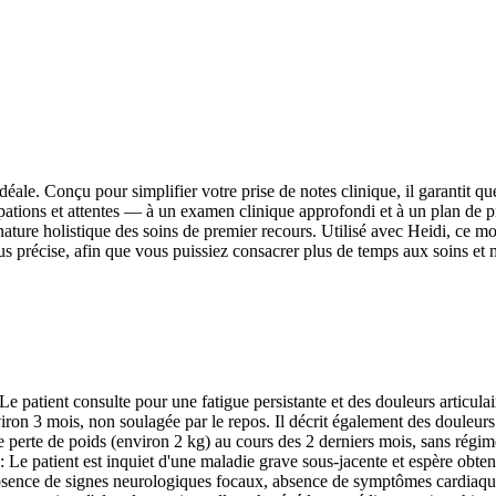
le. Conçu pour simplifier votre prise de notes clinique, il garantit que
upations et attentes — à un examen clinique approfondi et à un plan de p
 nature holistique des soins de premier recours. Utilisé avec Heidi, ce m
plus précise, afin que vous puissiez consacrer plus de temps aux soins et
patient consulte pour une fatigue persistante et des douleurs articulaire
on 3 mois, non soulagée par le repos. Il décrit également des douleurs 
perte de poids (environ 2 kg) au cours des 2 derniers mois, sans régime p
 Le patient est inquiet d'une maladie grave sous-jacente et espère obteni
Absence de signes neurologiques focaux, absence de symptômes cardiaque