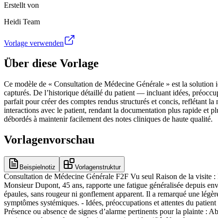
Erstellt von
Heidi Team
Vorlage verwenden
Über diese Vorlage
Ce modèle de « Consultation de Médecine Générale » est la solution idéa
capturés. De l’historique détaillé du patient — incluant idées, préocc
parfait pour créer des comptes rendus structurés et concis, reflétant la
interactions avec le patient, rendant la documentation plus rapide et 
débordés à maintenir facilement des notes cliniques de haute qualité.
Vorlagenvorschau
Beispielnotiz
Vorlagenstruktur
Consultation de Médecine Générale F2F Vu seul Raison de la visite : Le 
Monsieur Dupont, 45 ans, rapporte une fatigue généralisée depuis envir
épaules, sans rougeur ni gonflement apparent. Il a remarqué une légère 
symptômes systémiques. - Idées, préoccupations et attentes du patient :
Présence ou absence de signes d’alarme pertinents pour la plainte : 