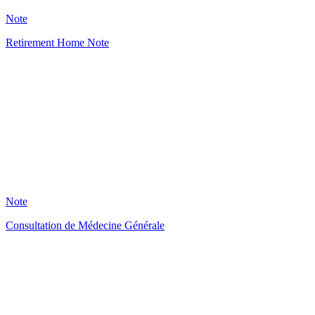
1124
Note
Retirement Home Note
HA
12
Note
Consultation de Médecine Générale
KM