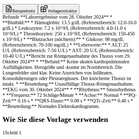
Beispielnotiz
Vorlagenstruktur
Befunde **Laborergebnisse vom 28. Oktober 2024** *
**Blutbild:** * Hämoglobin: 13.5 g/dL (Referenzbereich: 12.0-16.0
g/dL) * Leukozyten: 7.2 x 10^9/L (Referenzbereich: 4.0-11.0 x
10^9/L) * Thrombozyten: 250 x 10^9/L (Referenzbereich: 150-450
x 10^9/L) * **Blutzucker (nüchtern):** * Glukose: 98 mg/dL
(Referenzbereich: 70-100 mg/dL) * **Leberwerte:** * ALT: 25
U/L (Referenzbereich: 7-56 U/L) * AST: 20 U/L (Referenzbereich:
10-40 U/L) **Bericht zur Röntgenaufnahme des Thorax vom 29.
Oktober 2024** * **Befund:** Keine akuten kardiopulmonalen
Auffälligkeiten. Herzgröße und -kontur im Normbereich. Die
Lungenfelder sind klar. Keine Anzeichen von Infiltraten,
Konsolidierungen oder Pleuraergüssen. Der knöcherne Thorax ist
intakt. * **Beurteilung:** Unauffällige Thorax-Röntgenaufnahme.
**EKG vom 30. Oktober 2024** * **Rhythmus:** Sinusrhythmus
* **Frequenz:** 72 Schläge/Minute * **Achse:** Normal * **PQ-
Zeit:** 0.16 s * **QRS-Dauer:** 0.08 s * **QTc-Zeit:** 0.40 s *
**Beurteilung:** Normales Elektrokardiogramm.
Wie Sie diese Vorlage verwenden
1
Schritt 1