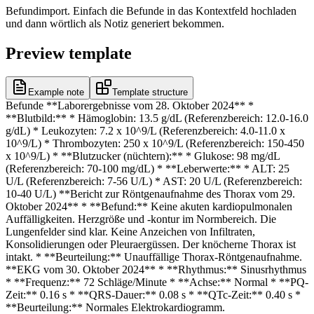
Befundimport. Einfach die Befunde in das Kontextfeld hochladen
und dann wörtlich als Notiz generiert bekommen.
Preview template
Example note
Template structure
Befunde **Laborergebnisse vom 28. Oktober 2024** *
**Blutbild:** * Hämoglobin: 13.5 g/dL (Referenzbereich: 12.0-16.0
g/dL) * Leukozyten: 7.2 x 10^9/L (Referenzbereich: 4.0-11.0 x
10^9/L) * Thrombozyten: 250 x 10^9/L (Referenzbereich: 150-450
x 10^9/L) * **Blutzucker (nüchtern):** * Glukose: 98 mg/dL
(Referenzbereich: 70-100 mg/dL) * **Leberwerte:** * ALT: 25
U/L (Referenzbereich: 7-56 U/L) * AST: 20 U/L (Referenzbereich:
10-40 U/L) **Bericht zur Röntgenaufnahme des Thorax vom 29.
Oktober 2024** * **Befund:** Keine akuten kardiopulmonalen
Auffälligkeiten. Herzgröße und -kontur im Normbereich. Die
Lungenfelder sind klar. Keine Anzeichen von Infiltraten,
Konsolidierungen oder Pleuraergüssen. Der knöcherne Thorax ist
intakt. * **Beurteilung:** Unauffällige Thorax-Röntgenaufnahme.
**EKG vom 30. Oktober 2024** * **Rhythmus:** Sinusrhythmus
* **Frequenz:** 72 Schläge/Minute * **Achse:** Normal * **PQ-
Zeit:** 0.16 s * **QRS-Dauer:** 0.08 s * **QTc-Zeit:** 0.40 s *
**Beurteilung:** Normales Elektrokardiogramm.