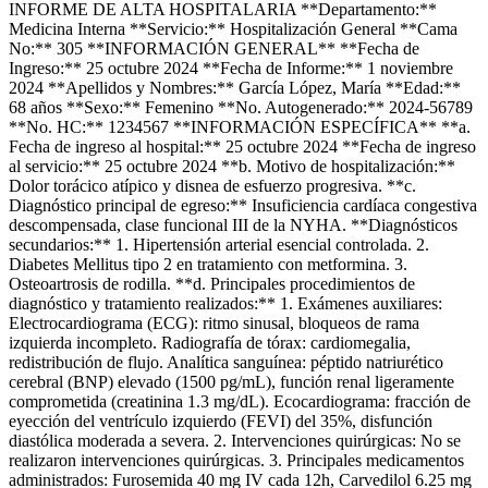
INFORME DE ALTA HOSPITALARIA **Departamento:**
Medicina Interna **Servicio:** Hospitalización General **Cama
No:** 305 **INFORMACIÓN GENERAL** **Fecha de
Ingreso:** 25 octubre 2024 **Fecha de Informe:** 1 noviembre
2024 **Apellidos y Nombres:** García López, María **Edad:**
68 años **Sexo:** Femenino **No. Autogenerado:** 2024-56789
**No. HC:** 1234567 **INFORMACIÓN ESPECÍFICA** **a.
Fecha de ingreso al hospital:** 25 octubre 2024 **Fecha de ingreso
al servicio:** 25 octubre 2024 **b. Motivo de hospitalización:**
Dolor torácico atípico y disnea de esfuerzo progresiva. **c.
Diagnóstico principal de egreso:** Insuficiencia cardíaca congestiva
descompensada, clase funcional III de la NYHA. **Diagnósticos
secundarios:** 1. Hipertensión arterial esencial controlada. 2.
Diabetes Mellitus tipo 2 en tratamiento con metformina. 3.
Osteoartrosis de rodilla. **d. Principales procedimientos de
diagnóstico y tratamiento realizados:** 1. Exámenes auxiliares:
Electrocardiograma (ECG): ritmo sinusal, bloqueos de rama
izquierda incompleto. Radiografía de tórax: cardiomegalia,
redistribución de flujo. Analítica sanguínea: péptido natriurético
cerebral (BNP) elevado (1500 pg/mL), función renal ligeramente
comprometida (creatinina 1.3 mg/dL). Ecocardiograma: fracción de
eyección del ventrículo izquierdo (FEVI) del 35%, disfunción
diastólica moderada a severa. 2. Intervenciones quirúrgicas: No se
realizaron intervenciones quirúrgicas. 3. Principales medicamentos
administrados: Furosemida 40 mg IV cada 12h, Carvedilol 6.25 mg