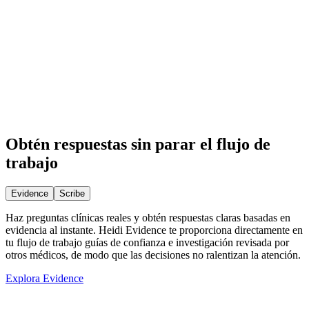
Heidi te ayuda con todas tus tareas de
documentación
Obtén Heidi gratis
Reserva una demo
Heidi apoya a los profesionales clínicos durante todo el día, desde la
documentación hasta las decisiones y el seguimiento, sin añadir
carga de trabajo. Primero se transcriben las notas de consulta, pero
Heidi va mucho más allá.
Obtén respuestas sin parar el flujo de
trabajo
Evidence
Scribe
Haz preguntas clínicas reales y obtén respuestas claras basadas en
evidencia al instante. Heidi Evidence te proporciona directamente en
tu flujo de trabajo guías de confianza e investigación revisada por
otros médicos, de modo que las decisiones no ralentizan la atención.
Explora Evidence